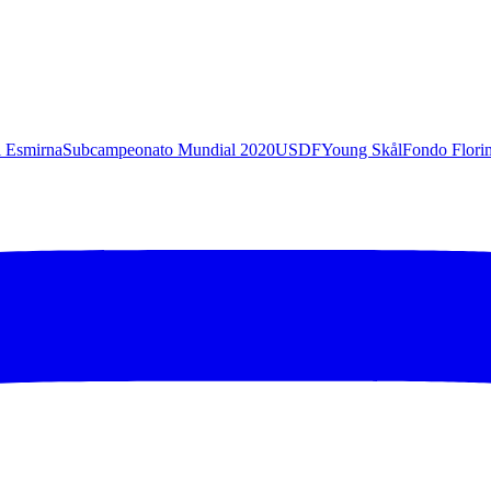
l Esmirna
Subcampeonato Mundial 2020
USDF
Young Skål
Fondo Flori