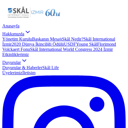
Anasayfa
Hakkımızda
Yönetim Kurulu
Başkanın Mesajı
Skål Nedir?
Skål International
İzmir
2020 Dünya İkinciliği Ödülü
USDF
Young Skål
Florimond
Volckaert Fonu
Skål International World Congress 2024 İzmir
Etkinliklerimiz
Duyurular
Duyurular & Haberler
Skål Life
Üyelerimiz
İletişim