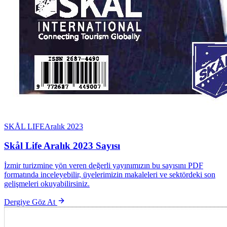
SKÅL LIFE
Aralık 2023
Skål Life Aralık 2023 Sayısı
İzmir turizmine yön veren değerli yayınımızın bu sayısını PDF
formatında inceleyebilir, üyelerimizin makaleleri ve sektördeki son
gelişmeleri okuyabilirsiniz.
Dergiye Göz At