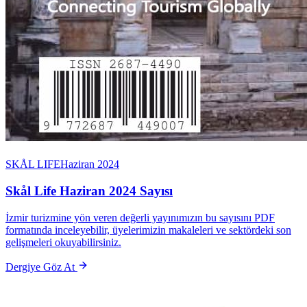
SKÅL LIFE
Haziran 2024
Skål Life Haziran 2024 Sayısı
İzmir turizmine yön veren değerli yayınımızın bu sayısını PDF
formatında inceleyebilir, üyelerimizin makaleleri ve sektördeki son
gelişmeleri okuyabilirsiniz.
Dergiye Göz At