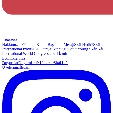
Anasayfa
Hakkımızda
Yönetim Kurulu
Başkanın Mesajı
Skål Nedir?
Skål
International İzmir
2020 Dünya İkinciliği Ödülü
Young Skål
Skål
International World Congress 2024 İzmir
Etkinliklerimiz
Duyurular
Duyurular & Haberler
Skål Life
Üyelerimiz
İletişim