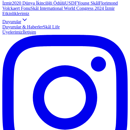
İzmir
2020 Dünya İkinciliği Ödülü
USDF
Young Skål
Florimond
Volckaert Fonu
Skål International World Congress 2024 İzmir
Etkinliklerimiz
Duyurular
Duyurular & Haberler
Skål Life
Üyelerimiz
İletişim