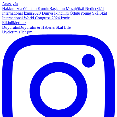
Anasayfa
Hakkımızda
Yönetim Kurulu
Başkanın Mesajı
Skål Nedir?
Skål
International İzmir
2020 Dünya İkinciliği Ödülü
Young Skål
Skål
International World Congress 2024 İzmir
Etkinliklerimiz
Duyurular
Duyurular & Haberler
Skål Life
Üyelerimiz
İletişim