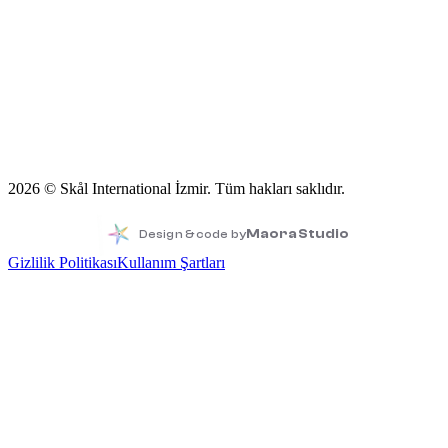
Üye Ağı
Young Skål
Florimond Volckaert Fonu
İletişim
2026
© Skål International İzmir.
Tüm hakları saklıdır.
Maora Studio
Design & code by
Gizlilik Politikası
Kullanım Şartları