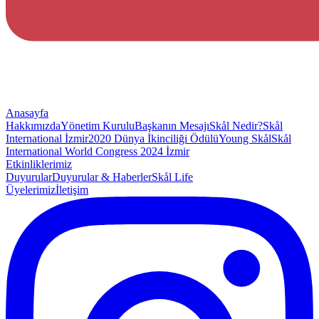
Anasayfa
Hakkımızda
Yönetim Kurulu
Başkanın Mesajı
Skål Nedir?
Skål
International İzmir
2020 Dünya İkinciliği Ödülü
Young Skål
Skål
International World Congress 2024 İzmir
Etkinliklerimiz
Duyurular
Duyurular & Haberler
Skål Life
Üyelerimiz
İletişim