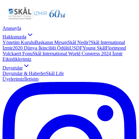
Anasayfa
Hakkımızda
Yönetim Kurulu
Başkanın Mesajı
Skål Nedir?
Skål International
İzmir
2020 Dünya İkinciliği Ödülü
USDF
Young Skål
Florimond
Volckaert Fonu
Skål International World Congress 2024 İzmir
Etkinliklerimiz
Duyurular
Duyurular & Haberler
Skål Life
Üyelerimiz
İletişim