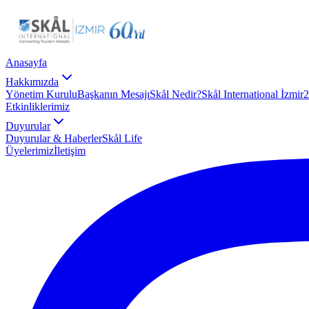
Anasayfa
Hakkımızda
Yönetim Kurulu
Başkanın Mesajı
Skål Nedir?
Skål International İzmir
2
Etkinliklerimiz
Duyurular
Duyurular & Haberler
Skål Life
Üyelerimiz
İletişim