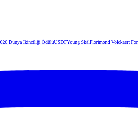
020 Dünya İkinciliği Ödülü
USDF
Young Skål
Florimond Volckaert Fo