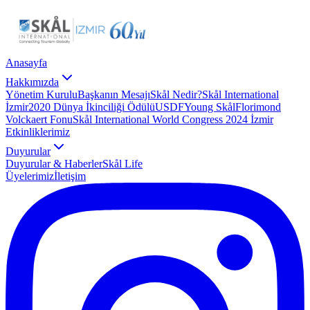
Anasayfa
Hakkımızda
Yönetim Kurulu
Başkanın Mesajı
Skål Nedir?
Skål International
İzmir
2020 Dünya İkinciliği Ödülü
USDF
Young Skål
Florimond
Volckaert Fonu
Skål International World Congress 2024 İzmir
Etkinliklerimiz
Duyurular
Duyurular & Haberler
Skål Life
Üyelerimiz
İletişim