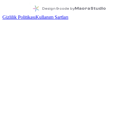
Maora Studio
Design & code by
Gizlilik Politikası
Kullanım Şartları