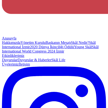
Anasayfa
Hakkımızda
Yönetim Kurulu
Başkanın Mesajı
Skål Nedir?
Skål
International İzmir
2020 Dünya İkinciliği Ödülü
Young Skål
Skål
International World Congress 2024 İzmir
Etkinliklerimiz
Duyurular
Duyurular & Haberler
Skål Life
Üyelerimiz
İletişim