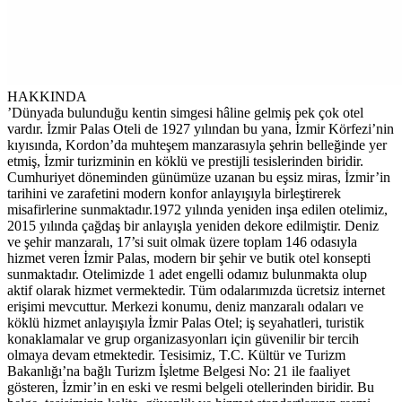
HAKKINDA
’Dünyada bulunduğu kentin simgesi hâline gelmiş pek çok otel
vardır. İzmir Palas Oteli de 1927 yılından bu yana, İzmir Körfezi’nin
kıyısında, Kordon’da muhteşem manzarasıyla şehrin belleğinde yer
etmiş, İzmir turizminin en köklü ve prestijli tesislerinden biridir.
Cumhuriyet döneminden günümüze uzanan bu eşsiz miras, İzmir’in
tarihini ve zarafetini modern konfor anlayışıyla birleştirerek
misafirlerine sunmaktadır.1972 yılında yeniden inşa edilen otelimiz,
2015 yılında çağdaş bir anlayışla yeniden dekore edilmiştir. Deniz
ve şehir manzaralı, 17’si suit olmak üzere toplam 146 odasıyla
hizmet veren İzmir Palas, modern bir şehir ve butik otel konsepti
sunmaktadır. Otelimizde 1 adet engelli odamız bulunmakta olup
aktif olarak hizmet vermektedir. Tüm odalarımızda ücretsiz internet
erişimi mevcuttur. Merkezi konumu, deniz manzaralı odaları ve
köklü hizmet anlayışıyla İzmir Palas Otel; iş seyahatleri, turistik
konaklamalar ve grup organizasyonları için güvenilir bir tercih
olmaya devam etmektedir. Tesisimiz, T.C. Kültür ve Turizm
Bakanlığı’na bağlı Turizm İşletme Belgesi No: 21 ile faaliyet
gösteren, İzmir’in en eski ve resmi belgeli otellerinden biridir. Bu