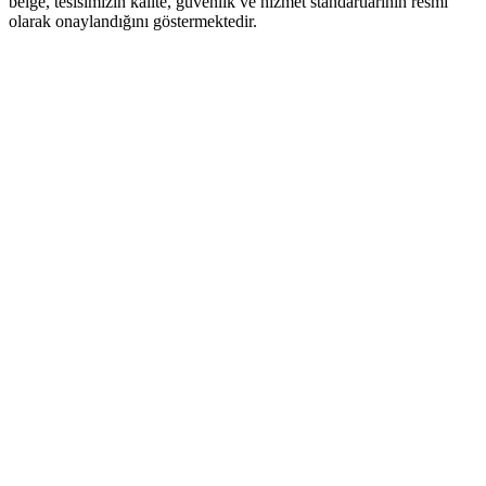
belge, tesisimizin kalite, güvenlik ve hizmet standartlarının resmi
olarak onaylandığını göstermektedir.