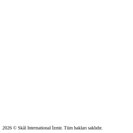
Yönetim Kurulu
Başkanın Mesajı
Skål Nedir?
Skål International İzmir
USDF
Etkinlikler
Üye Ağı
Young Skål
Florimond Volckaert Fonu
İletişim
2026
© Skål International İzmir.
Tüm hakları saklıdır.