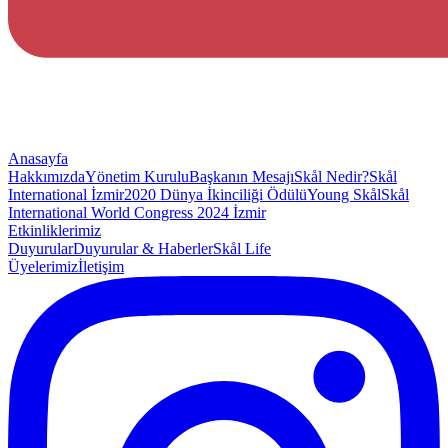
Anasayfa
Hakkımızda
Yönetim Kurulu
Başkanın Mesajı
Skål Nedir?
Skål
International İzmir
2020 Dünya İkinciliği Ödülü
Young Skål
Skål
International World Congress 2024 İzmir
Etkinliklerimiz
Duyurular
Duyurular & Haberler
Skål Life
Üyelerimiz
İletişim