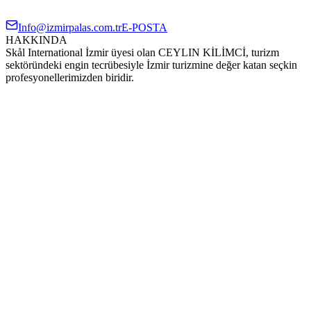
Info@izmirpalas.com.tr
E-POSTA
HAKKINDA
Skål International İzmir üyesi olan CEYLIN KİLİMCİ, turizm
sektöründeki engin tecrübesiyle İzmir turizmine değer katan seçkin
profesyonellerimizden biridir.