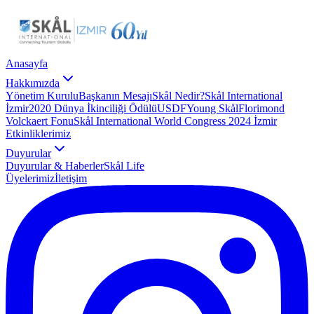
Anasayfa
Hakkımızda
Yönetim Kurulu
Başkanın Mesajı
Skål Nedir?
Skål International
İzmir
2020 Dünya İkinciliği Ödülü
USDF
Young Skål
Florimond
Volckaert Fonu
Skål International World Congress 2024 İzmir
Etkinliklerimiz
Duyurular
Duyurular & Haberler
Skål Life
Üyelerimiz
İletişim