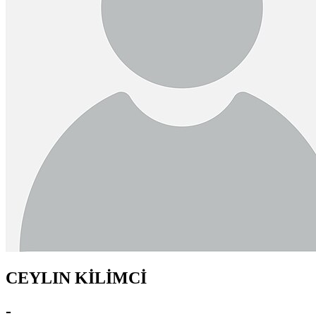
CEYLIN KİLİMCİ
-