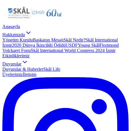
Anasayfa
Hakkımızda
Yönetim Kurulu
Başkanın Mesajı
Skål Nedir?
Skål International
İzmir
2020 Dünya İkinciliği Ödülü
USDF
Young Skål
Florimond
Volckaert Fonu
Skål International World Congress 2024 İzmir
Etkinliklerimiz
Duyurular
Duyurular & Haberler
Skål Life
Üyelerimiz
İletişim