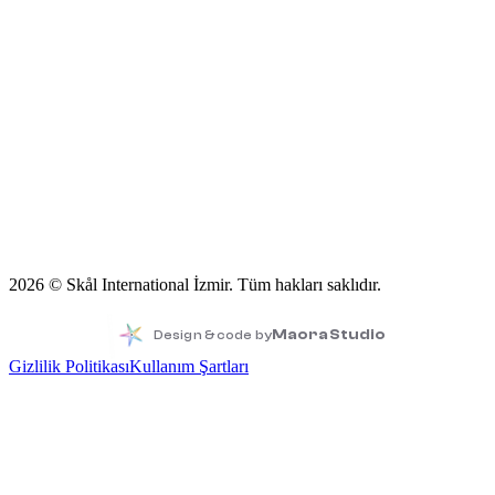
Etkinlikler
Üye Ağı
Young Skål
Florimond Volckaert Fonu
İletişim
2026
© Skål International İzmir.
Tüm hakları saklıdır.
Maora Studio
Design & code by
Gizlilik Politikası
Kullanım Şartları