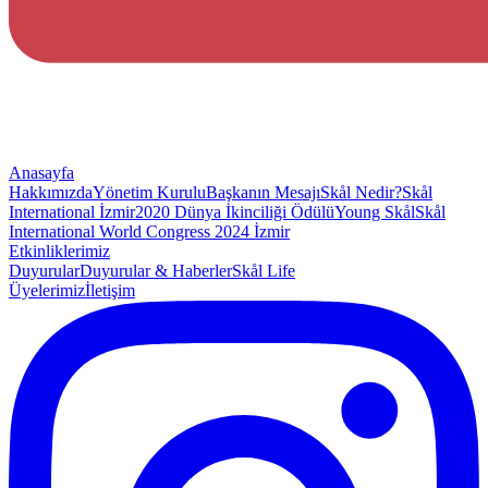
Anasayfa
Hakkımızda
Yönetim Kurulu
Başkanın Mesajı
Skål Nedir?
Skål
International İzmir
2020 Dünya İkinciliği Ödülü
Young Skål
Skål
International World Congress 2024 İzmir
Etkinliklerimiz
Duyurular
Duyurular & Haberler
Skål Life
Üyelerimiz
İletişim